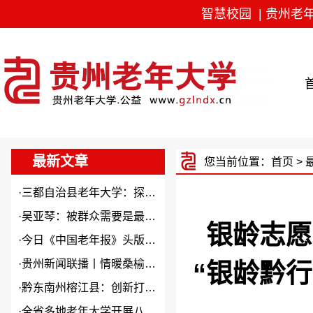
智慧校园
|
贵州老
最新文章
您当前位置：
首页
>
·
三都自治县老年大学：探索“N...
·
吴亚琴：被群众需要是最大幸福
银龄志愿
·
今日《中国老年报》头版头条关...
·
贵州新闻联播丨情暖桑榆 “银...
“银龄黔行
·
黔东南州榕江县：创新打造本土...
·
全省多地老年大学开展八一建军...