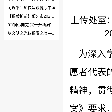
·
习近平：加快建设健康中国
·
【银龄护苗】都匀市2026年...
上传处室
·
“巾帼心向党·实干开新局”2...
2
·
以文明之光铸银发之魂——贵州...
为深入学
愿者代表
精神，贯
案》要求