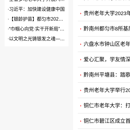
·
习近平：加快建设健康中国
贵州老年大学202
·
【银龄护苗】都匀市2026年...
黔南州都匀市8所基
·
“巾帼心向党·实干开新局”2...
·
以文明之光铸银发之魂——贵州...
六盘水市钟山区老年大
爱心汇聚，学友情深
黔南州平塘县：踏歌
贵州老年大学举行2
铜仁市老年大学：打
铜仁市碧江区成立