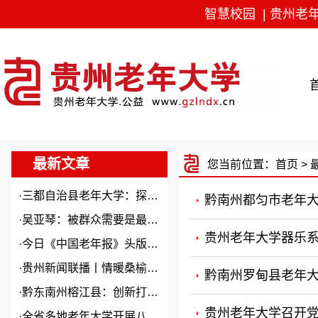
智慧校园
|
贵州老
最新文章
您当前位置：
首页
> 
·
三都自治县老年大学：探索“N...
黔南州都匀市老年大
·
吴亚琴：被群众需要是最大幸福
贵州老年大学器乐
·
今日《中国老年报》头版头条关...
·
贵州新闻联播丨情暖桑榆 “银...
黔南州罗甸县老年大
·
黔东南州榕江县：创新打造本土...
贵州老年大学召开党
·
全省多地老年大学开展八一建军...