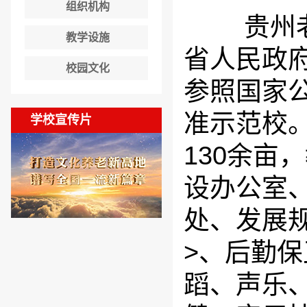
组织机构
贵州老年
教学设施
省人民政
校园文化
参照国家
准示范校
学校宣传片
130余亩
设办公室
处、发展
>、后勤
蹈、声乐