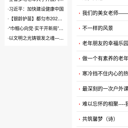
·
习近平：加快建设健康中国
我们的美女老师—
·
【银龄护苗】都匀市2026年...
不一样的风景
·
“巾帼心向党·实干开新局”2...
·
以文明之光铸银发之魂——贵州...
老年朋友的幸福乐
做一个有素养的老
寒冷挡不住内心的
最深刻的一次户外
难以忘怀的相聚---
共筑馨梦（诗）