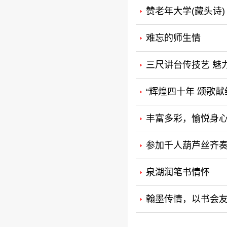
赞老年大学(藏头诗)
难忘的师生情
三尺讲台传技艺 魅
“辉煌四十年 颂歌
丰富多彩，愉悦身
参加千人葫芦丝齐
泉湖润笔书情怀
翰墨传情，以书会