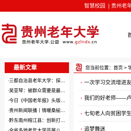
智慧校园
|
贵州老
最新文章
您当前位置：
首页
> 
·
三都自治县老年大学：探索“N...
一次学习交流增进
·
吴亚琴：被群众需要是最大幸福
我们的好老师——
·
今日《中国老年报》头版头条关...
·
贵州新闻联播丨情暖桑榆 “银...
七旬老人向贫困学
·
黔东南州榕江县：创新打造本土...
追梦舞迷
·
全省多地老年大学开展八一建军...