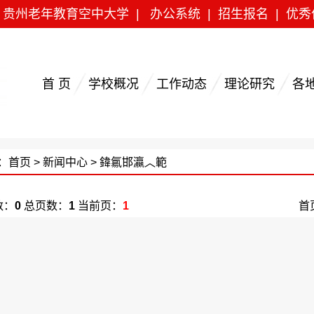
|
贵州老年教育空中大学
|
办公系统
|
招生报名
|
优秀
首 页
学校概况
工作动态
理论研究
各
：
首页
>
新闻中心
> 鍏氱邯瀛︿範
数：
0
总页数：
1
当前页：
1
首