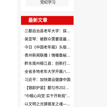
党纪学习
最新文章
·
三都自治县老年大学：探索“N...
·
吴亚琴：被群众需要是最大幸福
·
今日《中国老年报》头版头条关...
·
贵州新闻联播丨情暖桑榆 “银...
·
黔东南州榕江县：创新打造本土...
·
全省多地老年大学开展八一建军...
·
习近平：加快建设健康中国
·
【银龄护苗】都匀市2026年...
·
“巾帼心向党·实干开新局”2...
·
以文明之光铸银发之魂——贵州...