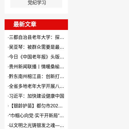
党纪学习
最新文章
·
三都自治县老年大学：探索“N...
·
吴亚琴：被群众需要是最大幸福
·
今日《中国老年报》头版头条关...
·
贵州新闻联播丨情暖桑榆 “银...
·
黔东南州榕江县：创新打造本土...
·
全省多地老年大学开展八一建军...
·
习近平：加快建设健康中国
·
【银龄护苗】都匀市2026年...
·
“巾帼心向党·实干开新局”2...
·
以文明之光铸银发之魂——贵州...