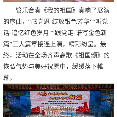
管乐合奏《我的祖国》奏响了展演
的序曲，“感党恩·绽放银色芳华”“听党
话·追忆红色岁月”“跟党走·谱写金色新
篇”三大篇章接连上演，精彩纷呈。最
终，活动在全场齐声高歌《祖国颂》的
恢弘气势与美好祝愿中，缓缓落下帷
幕。