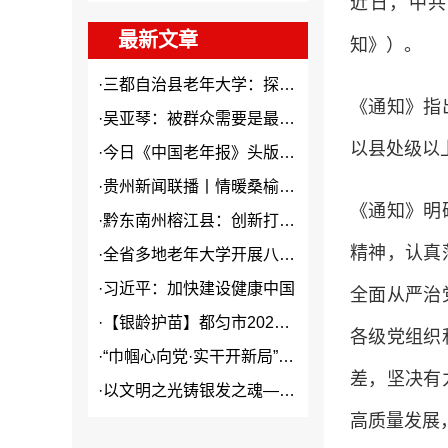
近日，中共
最新文章
知》）。
·
三都自治县老年大学：探索“N...
《通知》指
·
吴亚琴：被群众需要是最大幸福
以县处级以
·
今日《中国老年报》头版头条关...
·
贵州新闻联播丨情暖桑榆 “银...
《通知》明
·
黔东南州榕江县：创新打造本土...
精神，认真
·
全省多地老年大学开展八一建军...
·
习近平：加快建设健康中国
全面从严治
·
【银龄护苗】都匀市2026年...
各级党组织
·
“巾帼心向党·实干开新局”2...
差，坚决有
·
以文明之光铸银发之魂——贵州...
高质量发展