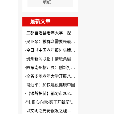
剪纸
最新文章
·
三都自治县老年大学：探索“N...
·
吴亚琴：被群众需要是最大幸福
·
今日《中国老年报》头版头条关...
·
贵州新闻联播丨情暖桑榆 “银...
·
黔东南州榕江县：创新打造本土...
·
全省多地老年大学开展八一建军...
·
习近平：加快建设健康中国
·
【银龄护苗】都匀市2026年...
·
“巾帼心向党·实干开新局”2...
·
以文明之光铸银发之魂——贵州...