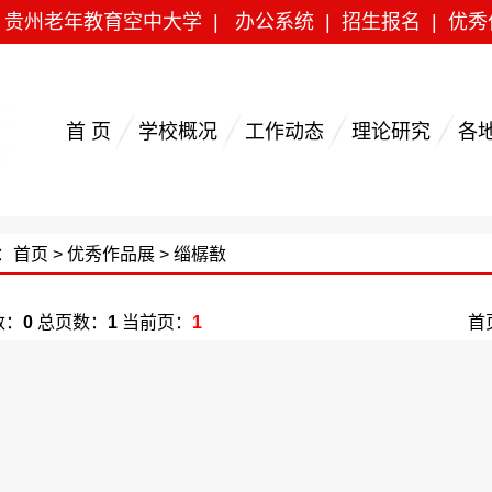
|
贵州老年教育空中大学
|
办公系统
|
招生报名
|
优秀
首 页
学校概况
工作动态
理论研究
各
：
首页
>
优秀作品展
> 缁樼敾
数：
0
总页数：
1
当前页：
1
首